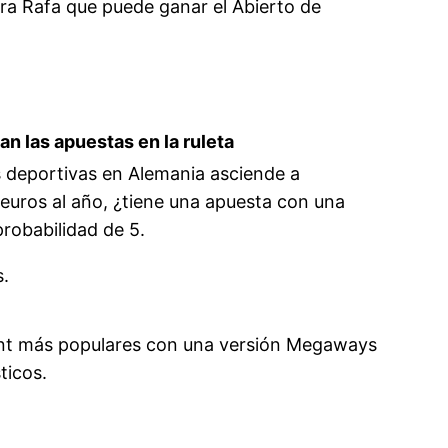
ara Rafa que puede ganar el Abierto de
n las apuestas en la ruleta
 deportivas en Alemania asciende a
 euros al año, ¿tiene una apuesta con una
robabilidad de 5.
s.
Ent más populares con una versión Megaways
ticos.