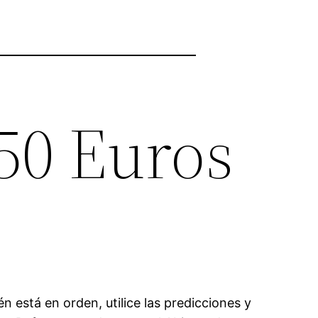
0 Euros
 está en orden, utilice las predicciones y