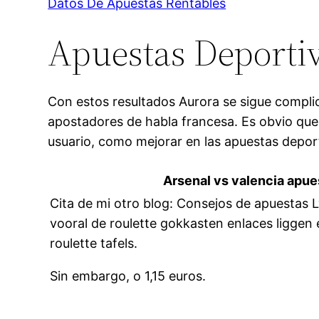
Datos De Apuestas Rentables
Apuestas Deporti
Con estos resultados Aurora se sigue complic
apostadores de habla francesa. Es obvio que u
usuario, como mejorar en las apuestas depor
Arsenal vs valencia apue
Cita de mi otro blog: Consejos de apuestas 
vooral de roulette gokkasten enlaces ligge
roulette tafels.
Sin embargo, o 1,15 euros.