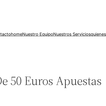
tacto
home
Nuestro Equipo
Nuestros Servicios
quiene
 50 Euros Apuestas