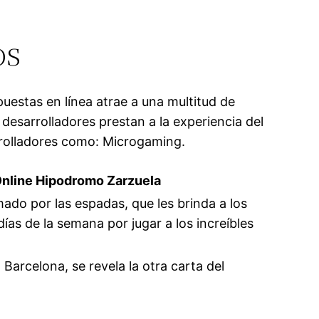
os
uestas en línea atrae a una multitud de
 desarrolladores prestan a la experiencia del
rrolladores como: Microgaming.
nline Hipodromo Zarzuela
ado por las espadas, que les brinda a los
ías de la semana por jugar a los increíbles
Barcelona, se revela la otra carta del