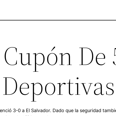
Cupón De 5
 Deportivas
nció 3-0 a El Salvador. Dado que la seguridad también