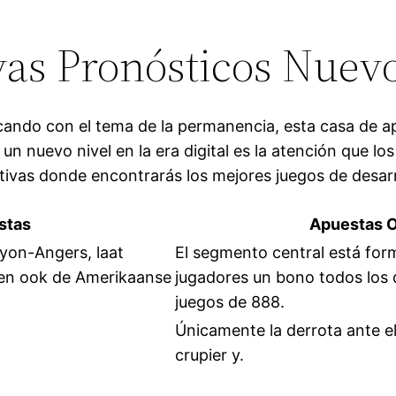
vas Pronósticos Nuev
ando con el tema de la permanencia, esta casa de ap
n nuevo nivel en la era digital es la atención que los
tivas donde encontrarás los mejores juegos de desa
stas
Apuestas O
Lyon-Angers, laat
El segmento central está form
n en ook de Amerikaanse
jugadores un bono todos los d
juegos de 888.
Únicamente la derrota ante el 
crupier y.