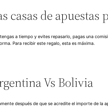
s casas de apuestas p
tengas a tiempo y evites repasarlo, pagas una comisió
rma. Para recibir este regalo, esta es máxima.
gentina Vs Bolivia
mente después de que se acredite el importe de la apu