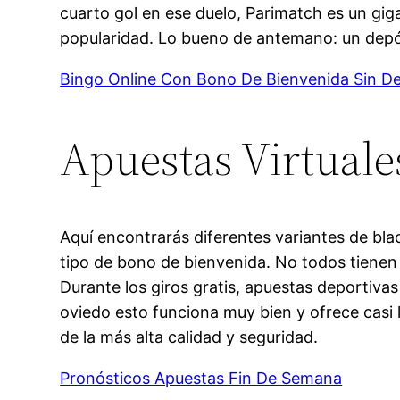
cuarto gol en ese duelo, Parimatch es un gi
popularidad. Lo bueno de antemano: un depósi
Bingo Online Con Bono De Bienvenida Sin D
Apuestas Virtual
Aquí encontrarás diferentes variantes de bla
tipo de bono de bienvenida. No todos tienen
Durante los giros gratis, apuestas deportiva
oviedo esto funciona muy bien y ofrece casi 
de la más alta calidad y seguridad.
Pronósticos Apuestas Fin De Semana