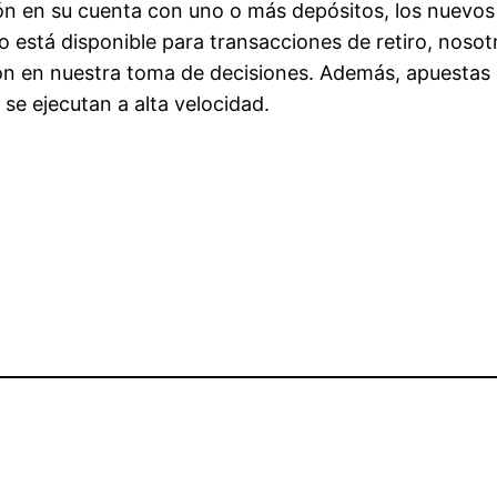
ón en su cuenta con uno o más depósitos, los nuevos
o está disponible para transacciones de retiro, nosot
ón en nuestra toma de decisiones. Además, apuestas 
se ejecutan a alta velocidad.