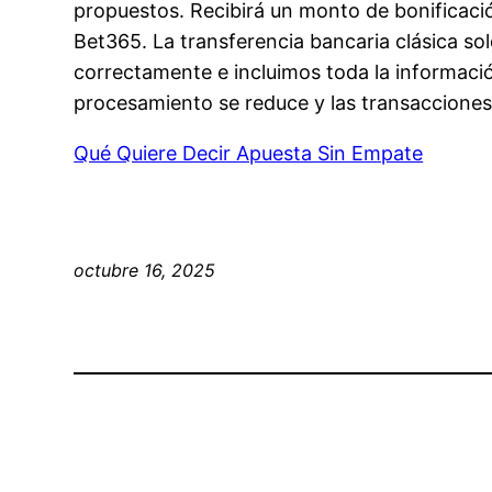
propuestos. Recibirá un monto de bonificaci
Bet365. La transferencia bancaria clásica sol
correctamente e incluimos toda la informaci
procesamiento se reduce y las transacciones 
Qué Quiere Decir Apuesta Sin Empate
octubre 16, 2025