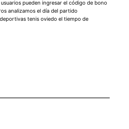
 usuarios pueden ingresar el código de bono
ros analizamos el día del partido
deportivas tenis oviedo el tiempo de