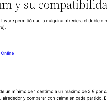
um y su compatibilid
software permitió que la máquina ofreciera el doble o
re).
 Online
 de un mínimo de 1 céntimo a un máximo de 3 € por c
 tu alrededor y comparar con calma en cada partido. Es