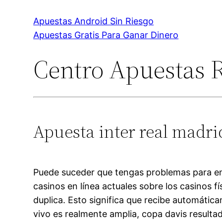
Apuestas Android Sin Riesgo
Apuestas Gratis Para Ganar Dinero
Centro Apuestas 
Apuesta inter real madri
Puede suceder que tengas problemas para entr
casinos en línea actuales sobre los casinos f
duplica. Esto significa que recibe automátic
vivo es realmente amplia, copa davis result