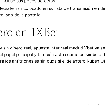
 incluso sus pocos defectos.
Betsafe han colocado en su lista de transmisión en d
ro lado de la pantalla.
ero en 1XBet
y sin dinero real, apuesta inter real madrid Vbet ya 
 el papel principal y también actúa como un símbolo d
ra los anfitriones es sin duda si el delantero Ruben 