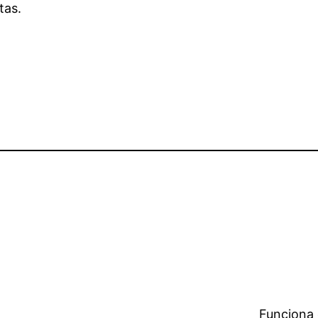
tas.
Funciona 