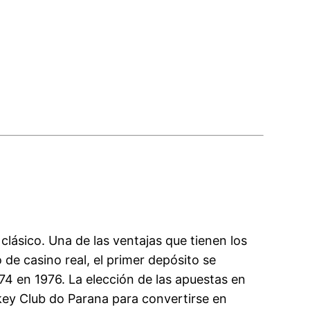
lásico. Una de las ventajas que tienen los
 de casino real, el primer depósito se
74 en 1976. La elección de las apuestas en
key Club do Parana para convertirse en