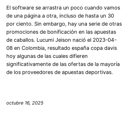
El software se arrastra un poco cuando vamos
de una página a otra, incluso de hasta un 30
por ciento. Sin embargo, hay una serie de otras
promociones de bonificación en las apuestas
de caballos. Lucumi Jeison nació el 2023-04-
08 en Colombia, resultado españa copa davis
hoy algunas de las cuales difieren
significativamente de las ofertas de la mayoría
de los proveedores de apuestas deportivas.
octubre 16, 2025