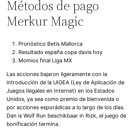
Métodos de pago
Merkur Magic
Pronóstico Betis Mallorca
Resultado españa copa davis hoy
Momios final Liga MX
Las acciones bajaron ligeramente con la
introducción de la UIGEA (Ley de Aplicación de
Juegos Ilegales en Internet) en los Estados
Unidos, ya sea como premio de bienvenida o
por acciones esporádicas a lo largo de los días.
Dan is Wolf Run beschikbaar in Rizk, el juego de
bonificación termina.