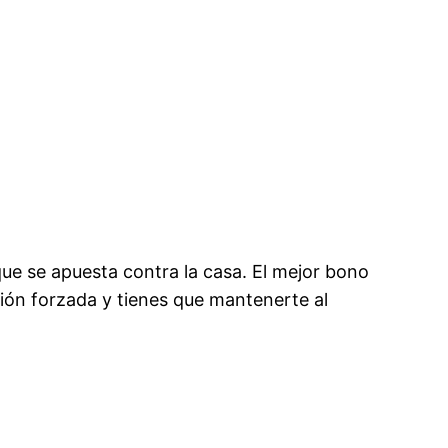
ue se apuesta contra la casa. El mejor bono
ión forzada y tienes que mantenerte al