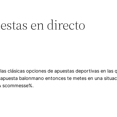
estas en directo
as clásicas opciones de apuestas deportivas en las q
 apuesta balonmano entonces te metes en una situac
 PA scommesse%.