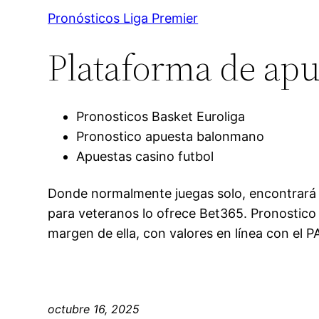
Pronósticos Liga Premier
Plataforma de apu
Pronosticos Basket Euroliga
Pronostico apuesta balonmano
Apuestas casino futbol
Donde normalmente juegas solo, encontrará l
para veteranos lo ofrece Bet365. Pronostico
margen de ella, con valores en línea con el
octubre 16, 2025