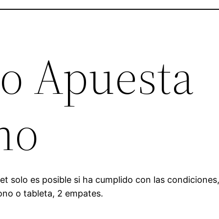
co Apuesta
no
 solo es posible si ha cumplido con las condiciones
fono o tableta, 2 empates.