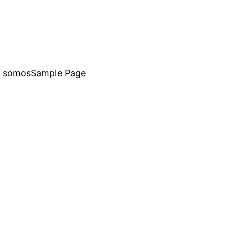
s somos
Sample Page