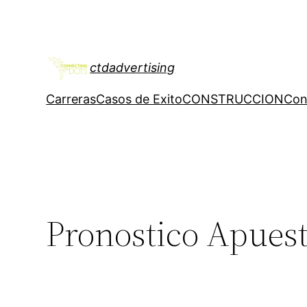
Saltar
al
contenido
ctdadvertising
Carreras
Casos de Exito
CONSTRUCCION
Con
Pronostico Apues