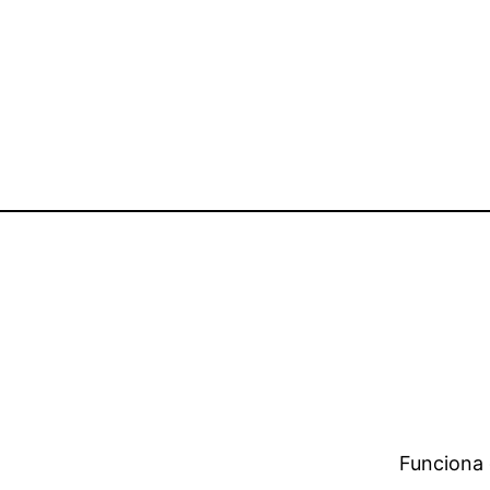
Funciona 