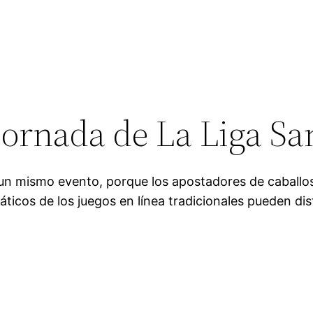
 jornada de La Liga S
un mismo evento, porque los apostadores de caballo
ticos de los juegos en línea tradicionales pueden dis