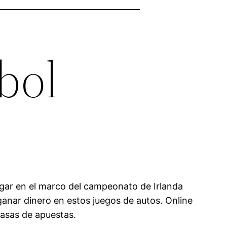
bol
lugar en el marco del campeonato de Irlanda
anar dinero en estos juegos de autos. Online
casas de apuestas.