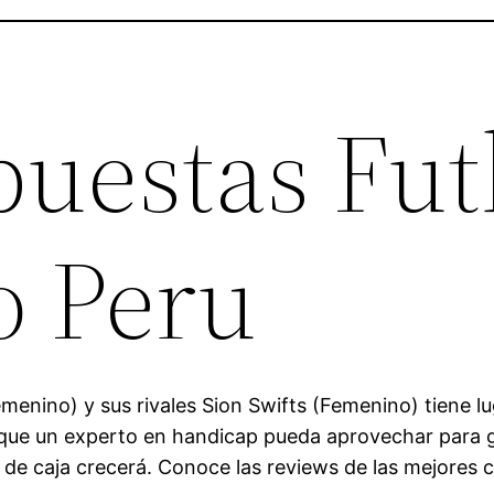
puestas Fut
 Peru
emenino) y sus rivales Sion Swifts (Femenino) tiene 
e que un experto en handicap pueda aprovechar para g
o de caja crecerá. Conoce las reviews de las mejores 