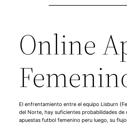
Online A
Femenino
El enfrentamiento entre el equipo Lisburn (F
del Norte, hay suficientes probabilidades d
apuestas futbol femenino peru luego, su fluj