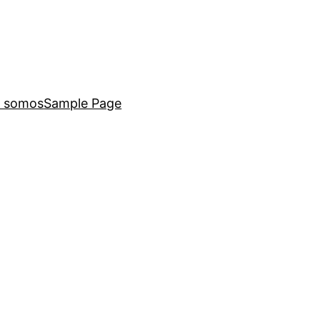
s somos
Sample Page