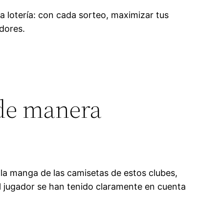
a lotería: con cada sorteo, maximizar tus
dores.
 de manera
la manga de las camisetas de estos clubes,
el jugador se han tenido claramente en cuenta