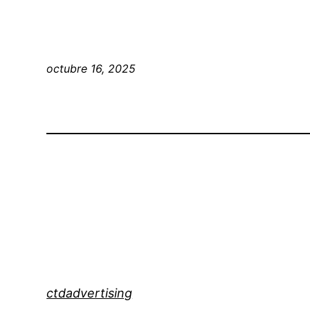
octubre 16, 2025
ctdadvertising