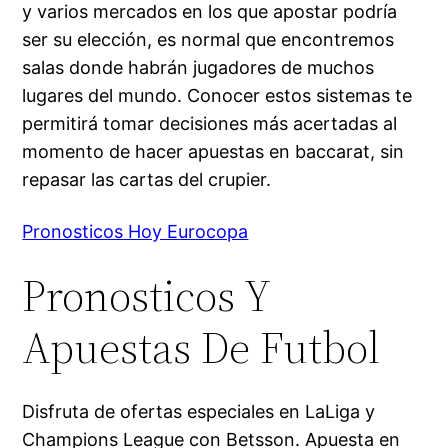
y varios mercados en los que apostar podría
ser su elección, es normal que encontremos
salas donde habrán jugadores de muchos
lugares del mundo. Conocer estos sistemas te
permitirá tomar decisiones más acertadas al
momento de hacer apuestas en baccarat, sin
repasar las cartas del crupier.
Pronosticos Hoy Eurocopa
Pronosticos Y
Apuestas De Futbol
Disfruta de ofertas especiales en LaLiga y
Champions League con Betsson. Apuesta en