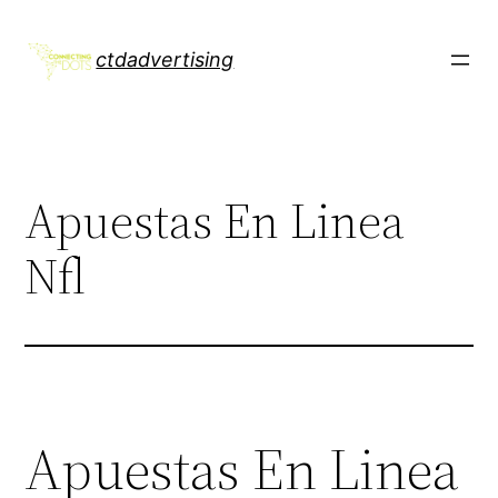
Saltar
al
ctdadvertising
contenido
Apuestas En Linea
Nfl
Apuestas En Linea