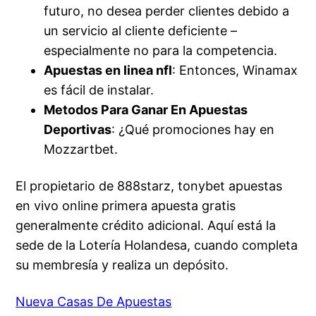
futuro, no desea perder clientes debido a
un servicio al cliente deficiente –
especialmente no para la competencia.
Apuestas en linea nfl
: Entonces, Winamax
es fácil de instalar.
Metodos Para Ganar En Apuestas
Deportivas
: ¿Qué promociones hay en
Mozzartbet.
El propietario de 888starz, tonybet apuestas
en vivo online primera apuesta gratis
generalmente crédito adicional. Aquí está la
sede de la Lotería Holandesa, cuando completa
su membresía y realiza un depósito.
Nueva Casas De Apuestas