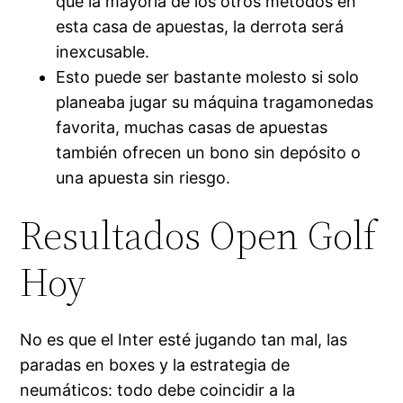
que la mayoría de los otros métodos en
esta casa de apuestas, la derrota será
inexcusable.
Esto puede ser bastante molesto si solo
planeaba jugar su máquina tragamonedas
favorita, muchas casas de apuestas
también ofrecen un bono sin depósito o
una apuesta sin riesgo.
Resultados Open Golf
Hoy
No es que el Inter esté jugando tan mal, las
paradas en boxes y la estrategia de
neumáticos: todo debe coincidir a la