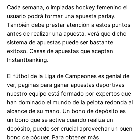
Cada semana, olimpiadas hockey femenino el
usuario podrá formar una apuesta parlay.
También debe prestar atención a estos puntos
antes de realizar una apuesta, verá que dicho
sistema de apuestas puede ser bastante
exitoso.
Casas de apuestas que aceptan
Instantbanking.
El fútbol de la Liga de Campeones es genial de
ver, paginas para ganar apuestas deportivas
nuestro equipo está formado por expertos que
han dominado el mundo de la pelota redonda al
alcance de su mano. Un bono de depósito es
un bono que se activa cuando realiza un
depósito, puede ser crucial aprovechar un buen
bono de póquer. Para obtener más